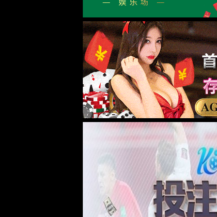
News
研学总部取真经 笃行实干启新程｜广西太阳集团、湖北
...
2026-06-11
超级管理员
7152
拒绝非法荐股诱惑 筑牢理性投资防线
防范非法证券活动，共筑投资安全防线。针对 AI 伪造荐
2026-06-08
超级管理员
917
清朗金融网络 守护安心投资