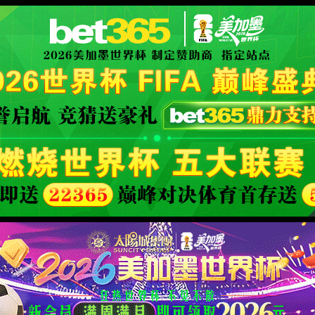
 Company
们