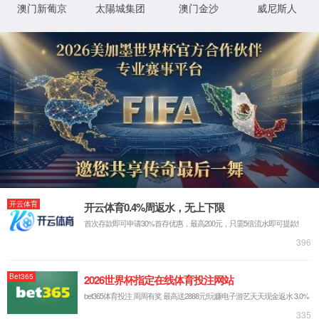
全部
宣传片
家·文化
投资者关系
English
特种浆
全部
特种纸
特种浆
特种浆
上一页
1
下一页
转至第
加载更多
ICP备案号：
浙ICP备05010542号
，公安备案号：
33080302000022