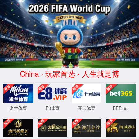
古天乐·太阳集团|官方网站-
Brand Company
网站首页
古天乐太阳集团网址
公司简介
组织结构
董事长致辞
公司荣誉
联系我
发展纪事
们
走进太阳集团
太阳集团党委
品质
质量诚信
投资者关系
古天乐代言太阳集团
全部
公司新闻
行业资讯
产品展示
全部
特种纸
特种浆
环境与社会
人才培养
环境保护
可持续发展报告
可持续发展政策
可视化中心