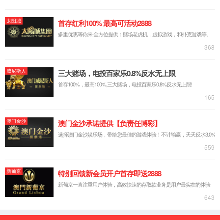
《环境、社会及公司治理报告》(ESG报告)已逐渐成为企业推进
管理提升的新载体和新引擎，也是您多角度了解古天乐太阳集团
的新窗口。为了让报告披露内容切实反映利益相关方对不同可持
续发展议题的重视程度、对我们ESG及社会责任工作的期望以及
对《ESG报告》披露内容的切实诉求，您的意见和建议将成为我
们编制报告的重要参考依据。
我们诚挚地邀请您参与调研，本次调研问卷采用不记名方式，我
们郑重承诺所收集信息仅供内部编制报告以及公司开展ESG建设
工作，请您根据所了解的实际情况或直观感受回答问题。感谢您
的踊跃参与和对古天乐太阳集团可持续发展的大力支持！
复制下方链接或识别二维码即可填写问卷：
https://v.wjx.cn/vm/hlsbesR.aspx#
长按二维码识别，即可填写问卷。