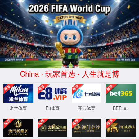
古天乐·太阳集团|官方网站-
Brand Company
网站首页
古天乐太阳集团网址
公司简介
组织结构
董事长致辞
公司荣誉
联系我
发展纪事
们
走进太阳集团
太阳集团党委
品质
质量诚信
投资者关系
古天乐代言太阳集团
全部
公司新闻
行业资讯
产品展示
全部
特种纸
特种浆
环境与社会
人才培养
环境保护
可持续发展报告
可持续发展政策
可视化中心