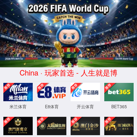
古天乐·太阳集团|官方网站-
Brand Company
网站首页
古天乐太阳集团网址
公司简介
组织结构
董事长致辞
公司荣誉
联系我
发展纪事
们
走进太阳集团
太阳集团党委
品质
质量诚信
投资者关系
古天乐代言太阳集团
全部
公司新闻
行业资讯
产品展示
全部
特种纸
特种浆
环境与社会
人才培养
环境保护
可持续发展报告
可持续发展政策
可视化中心