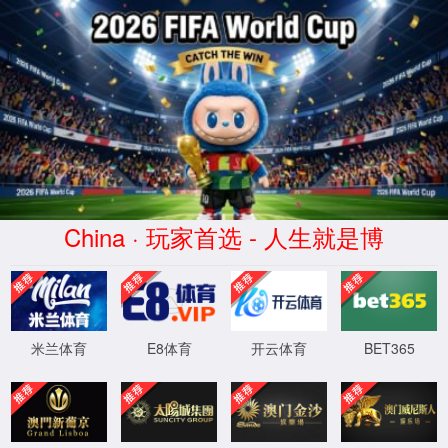
古天乐·太阳集团|官方网站-
Brand Company
网站首页
古天乐太阳集团网址
公司简介
组织结构
董事长致辞
公司荣誉
联系我
发展纪事
们
走进太阳集团
太阳集团党委
品质
质量诚信
投资者关系
古天乐代言太阳集团
全部
公司新闻
行业资讯
产品展示
全部
特种纸
特种浆
环境与社会
人才培养
环境保护
可持续发展报告
可持续发展政策
可视化中心