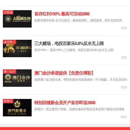
随着年轻一代对服饰、家具、生活用品等个性化需求的提
升，各种转印技术也不断被开发，促使市场转印原纸消费量的快
速增长。
太阳集团生产的转印原纸包括转移印花原纸、热转移原纸、
数码喷绘热升华转印原纸等，具有强度高、印刷适应性强、油墨
转移率高等特点，被广泛应用于纺织品、瓷器、建材等工业印刷
转印领域。太阳集团作为国内高端数码喷绘热转印原纸供应商，
推出了快干型数码喷绘热升华转印原纸，大大缩短了产品从印刷
到转印过程所需的时间，开拓了国内新型热转印市场。
上一篇
: 标签离型用纸
下一篇
: 低定量出版印刷用纸
产品展示
特种纸
特种浆
为您推荐